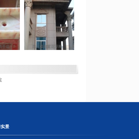
洗手盆
四川成都窗花浮雕
盆
房实景