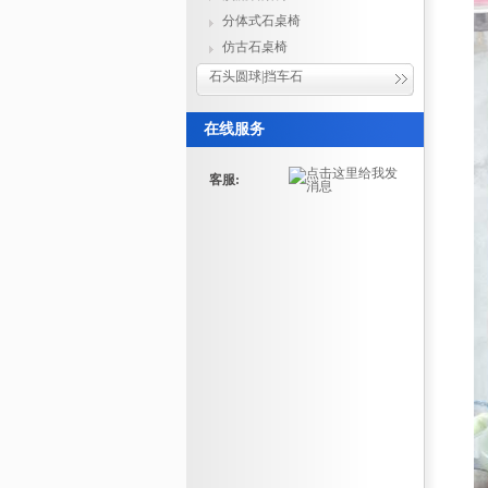
分体式石桌椅
仿古石桌椅
石头圆球|挡车石
在线服务
客服: