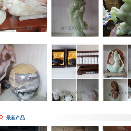
达州玉石如意
遂宁玉观音雕刻
峨眉山奔马玉
乐山玉石摆件
峨眉山玉石摆件
重庆玉石
最新产品