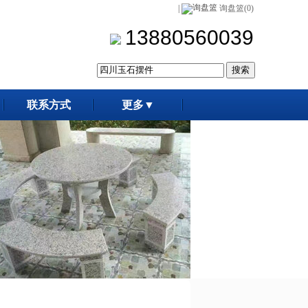
|
询盘篮(0)
13880560039
联系方式
更多▼