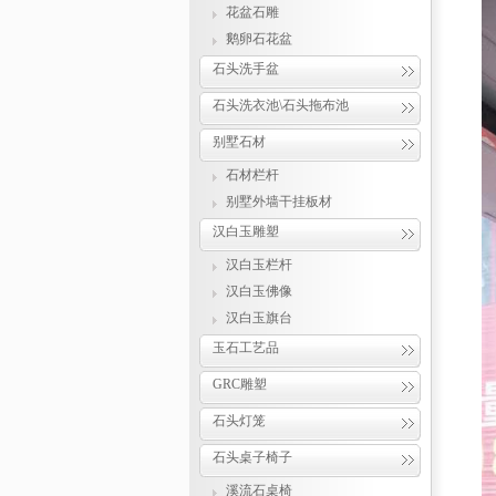
花盆石雕
鹅卵石花盆
石头洗手盆
石头洗衣池\石头拖布池
别墅石材
石材栏杆
别墅外墙干挂板材
汉白玉雕塑
汉白玉栏杆
汉白玉佛像
汉白玉旗台
玉石工艺品
GRC雕塑
石头灯笼
石头桌子椅子
溪流石桌椅