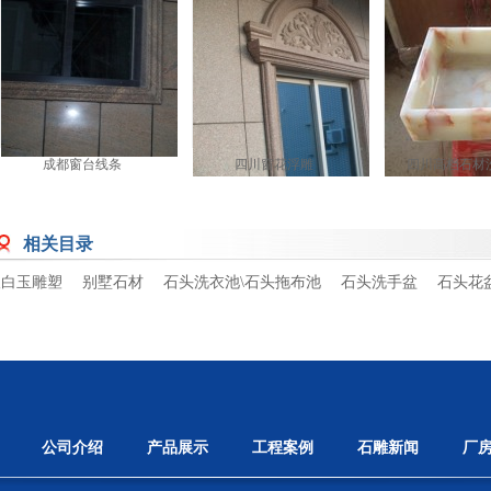
成都窗台线条
四川窗花浮雕
四川高档石材
相关目录
汉白玉雕塑
别墅石材
石头洗衣池\石头拖布池
石头洗手盆
石头花
公司介绍
产品展示
工程案例
石雕新闻
厂