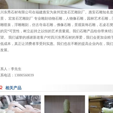
四川东秀石材有限公司在福建惠安为泉州宏发石艺雕刻厂。惠安石雕知名
美景， 宏发石艺雕刻厂 专业雕刻动物石雕，人物像石雕，园林艺术石雕
石雕喷泉，浮雕雕刻，仿古寺庙石雕，佛像石雕，景观装饰石雕，石桌石
上的完*可赏性，树立起持之以恒的艺术质量观。我们石雕产品给你带来经
愿望。 我们诚挚的感谢新老客户对四川东秀石材的厚爱，我们会更加业精
降低成本，真正让消费者享受到实惠。我们也在不断的提高企业内在，我
向发展。
联系人：李先生
系电话：13880560039
相关产品