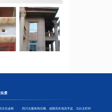
洗手盆
四川成都窗花浮雕
房实景
仿古石桌椅
四川古建装饰石雕、成都洗衣池洗手盆、汉白玉栏杆