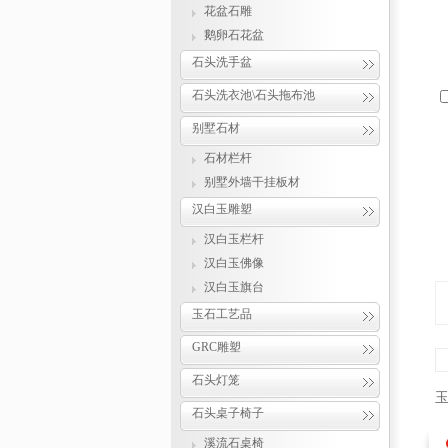
花盆石雕
鹅卵石花盆
石头洗手盆
石头洗衣池\石头拖布池
别墅石材
石材栏杆
别墅外墙干挂板材
汉白玉雕塑
汉白玉栏杆
汉白玉佛像
汉白玉旗台
玉石工艺品
GRC雕塑
石头灯笼
石头桌子椅子
溪流石桌椅