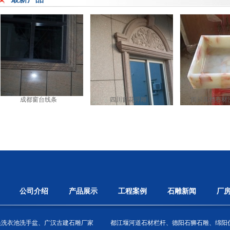
成都窗台线条
四川窗花浮雕
四川高档石材
公司介绍
产品展示
工程案例
石雕新闻
厂
头洗衣池洗手盆、广汉古建石雕厂家
都江堰河道石材栏杆、德阳石狮石雕、绵阳