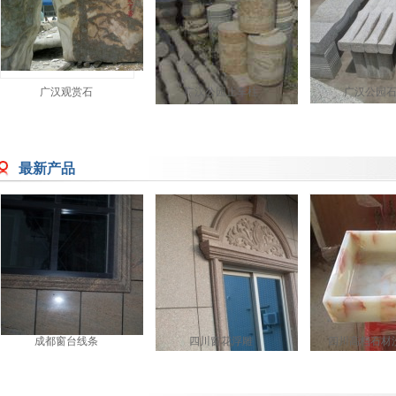
广汉观赏石
广汉公园止车柱
广汉公园
最新产品
成都窗台线条
四川窗花浮雕
四川高档石材