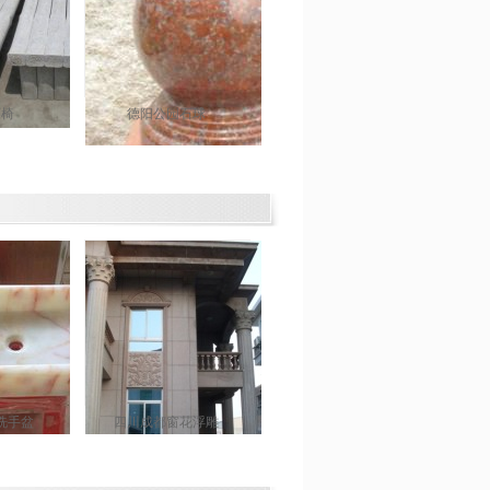
石椅
德阳公园石球
洗手盆
四川成都窗花浮雕