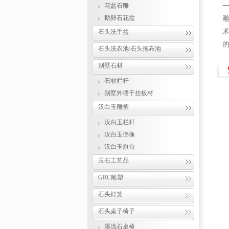
花盆石雕
鹅卵石花盆
石头洗手盆
的
石头洗衣池\石头拖布池
别墅石材
石材栏杆
别墅外墙干挂板材
汉白玉雕塑
汉白玉栏杆
汉白玉佛像
汉白玉旗台
玉石工艺品
GRC雕塑
石头灯笼
石头桌子椅子
溪流石桌椅