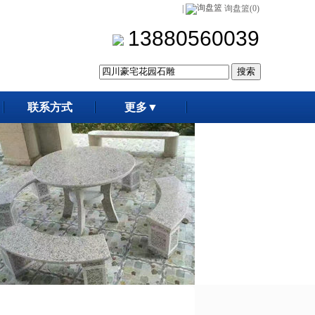
|
询盘篮(0)
13880560039
联系方式
更多▼