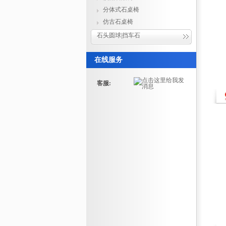
分体式石桌椅
仿古石桌椅
石头圆球|挡车石
在线服务
客服: