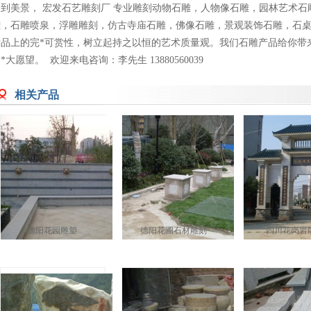
一到美景， 宏发石艺雕刻厂 专业雕刻动物石雕，人物像石雕，园林艺术
雕，石雕喷泉，浮雕雕刻，仿古寺庙石雕，佛像石雕，景观装饰石雕，石
术品上的完*可赏性，树立起持之以恒的艺术质量观。我们石雕产品给你带
*大愿望。 欢迎来电咨询：李先生 13880560039
相关产品
德阳花园雕塑
德阳花圃石材雕刻
四川花岗岩