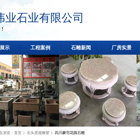
伟业石业有限公司
！
展示
工程案例
石雕新闻
厂房实景
在浏览：
首页
石头景观雕塑
四川豪宅花园石雕