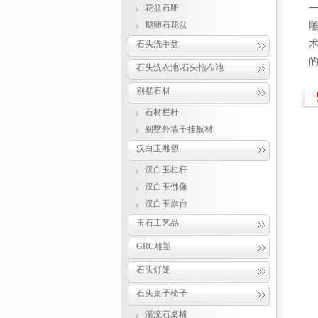
花盆石雕
鹅卵石花盆
石头洗手盆
的
石头洗衣池\石头拖布池
别墅石材
石材栏杆
别墅外墙干挂板材
汉白玉雕塑
汉白玉栏杆
汉白玉佛像
汉白玉旗台
玉石工艺品
GRC雕塑
石头灯笼
石头桌子椅子
溪流石桌椅