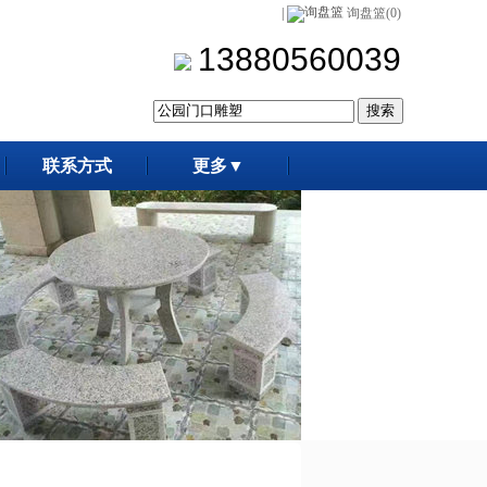
|
询盘篮(0)
13880560039
联系方式
更多▼