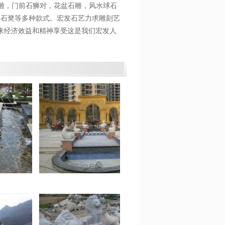
石雕，门前石狮对，花盆石雕，风水球石
桌石凳等多种款式。宏发石艺力求雕刻艺
来经济效益和精神享受这是我们宏发人
雕塑
绵阳公园门口石雕