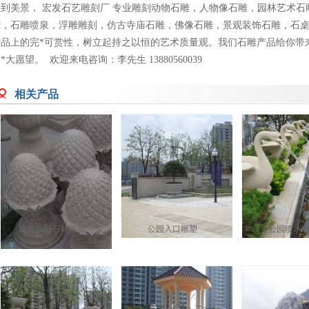
一到美景， 宏发石艺雕刻厂 专业雕刻动物石雕，人物像石雕，园林艺术
雕，石雕喷泉，浮雕雕刻，仿古寺庙石雕，佛像石雕，景观装饰石雕，石
术品上的完*可赏性，树立起持之以恒的艺术质量观。我们石雕产品给你带
*大愿望。 欢迎来电咨询：李先生 13880560039
相关产品
成都公园石材雕塑
公园入口雕塑
公园喷水