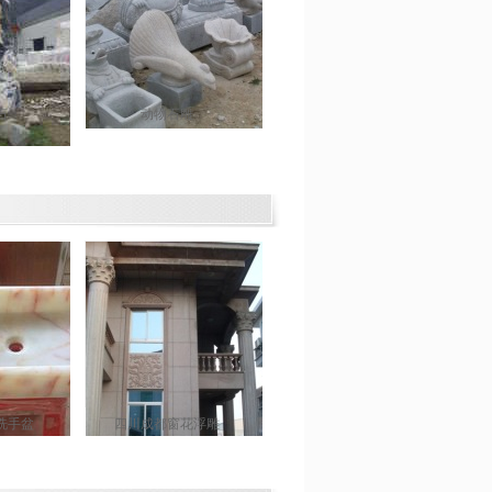
石
动物石雕
洗手盆
四川成都窗花浮雕