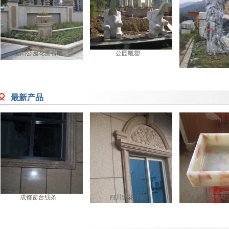
德阳公园花圃石雕
公园雕塑
四川风景
最新产品
成都窗台线条
四川窗花浮雕
四川高档石材