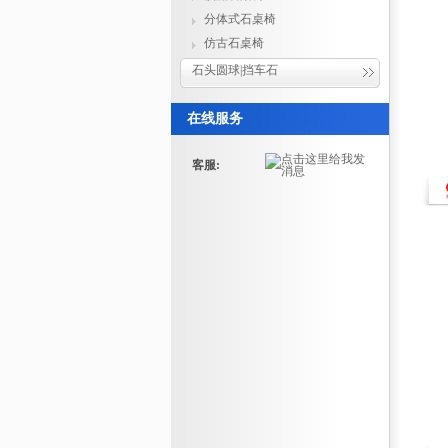
分体式石桌椅
仿古石桌椅
石头圆球|挡车石
在线服务
客服: