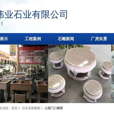
伟业石业有限公司
！
展示
工程案例
石雕新闻
厂房实景
在浏览：
首页
石头景观雕塑
公园门口雕塑